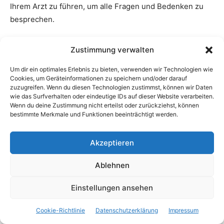
Ihrem Arzt zu führen, um alle Fragen und Bedenken zu
besprechen.
Hinweis: Alle Informationen auf unserer Website sind allgemeiner Natur und
Zustimmung verwalten
dienen lediglich zu Informationszwecken. Sie ersetzen nicht die professionelle
medizinische Beratung, Diagnose oder Behandlung durch einen qualifizierten
Um dir ein optimales Erlebnis zu bieten, verwenden wir Technologien wie
Arzt oder Gesundheitsexperten. Wenn Sie gesundheitliche Probleme haben
Cookies, um Geräteinformationen zu speichern und/oder darauf
oder unsicher sind, welche Behandlung für Sie am besten geeignet ist, suchen
zuzugreifen. Wenn du diesen Technologien zustimmst, können wir Daten
Sie bitte unbedingt den Rat eines qualifizierten Arztes oder
wie das Surfverhalten oder eindeutige IDs auf dieser Website verarbeiten.
Gesundheitsexperten. Verwenden Sie die auf unserer Website bereitgestellten
Wenn du deine Zustimmung nicht erteilst oder zurückziehst, können
Informationen nicht, um eigenständig Diagn oder Behandlungen
bestimmte Merkmale und Funktionen beeinträchtigt werden.
durchzuführen.
Akzeptieren
TAGS
Ästhetik
Ästhetische Medizin
Türkei
Ablehnen
Einstellungen ansehen
Cookie-Richtlinie
Datenschutzerklärung
Impressum