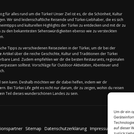
 für alles rund um die Türkei! Unser Ziel ist es, dir die Schönheit, Kultur
en. Wir sind leidenschaftliche Reisende und Türkei-Liebhaber, die es sich
eimtipps und kulturellen Highlights der Türkei zu entdecken und mit dir zu
en zu den bekanntesten Sehenswürdigkeiten ebenso wie zu versteckten
en.
ische Tipps zu verschiedenen Reisezielen in der Türkei, um dir bei der
Artikel über die reiche Geschichte, Kultur und Traditionen der Türkei
nderbare Land. Zudem empfehlen wir dir die besten Restaurants, regionalen
t verpassen solltest. Vorschläge für Outdoor-Aktivitäten, Abenteuer und
ch.
 sein kann. Deshalb möchten wir dir dabei helfen, indem wir dir
rn. Bei Türkei Life geht es nicht nur darum, dir zu zeigen, wohin du reisen
ein Teil dieses wunderschönen Landes zu sein.
Um dir ein 
Geräteinfor
Technologie
auf dieser W
ionspartner
Sitemap
Datenschutzerklärung
Impressum
Cookie-Ric
zurückziehs