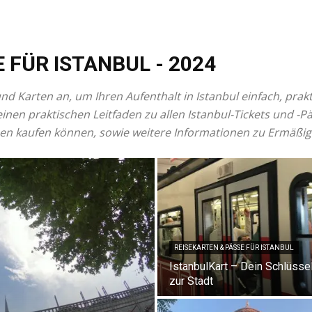
E FÜR ISTANBUL
- 2024
 und Karten an, um Ihren Aufenthalt in Istanbul einfach, pra
einen praktischen Leitfaden zu allen Istanbul-Tickets und -P
ssen kaufen können, sowie weitere Informationen zu Ermäßi
REISEKARTEN & PÄSSE FÜR ISTANBUL
IstanbulKart – Dein Schlüsse
zur Stadt