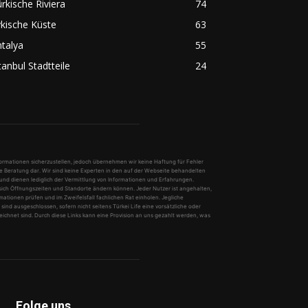
rkische Riviera
74
kische Küste
63
talya
55
tanbul Stadtteile
24
nformationen sicherzustellen, jedoch übernehmen wir keine Haftung für Fehler
he Beratung dar. Wir sind keine Experten in den auf der Webseite behandelten
 und dienen lediglich der Vermittlung von Informationen und Erfahrungen.
 sich Öffnungszeiten und Standorte ändern können. Jeder Nutzer ist angehalten,
ationen prüfen und im Zweifelsfall fachlichen Rat einholen. Jegliche
nd ausgeschlossen, sofern nicht seitens Türkei Life eine vorsätzliche oder
nzeichnet sind. Durch diese Links kann eine Provision an uns gezahlt werden, was
Folge uns