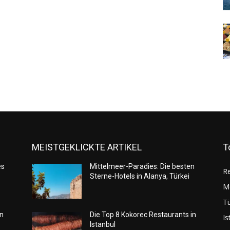
MEISTGEKLICKTE ARTIKEL
T
es
Mittelmeer-Paradies: Die besten
Re
Sterne-Hotels in Alanya, Türkei
M
Tü
in
Die Top 8 Kokorec Restaurants in
Is
Istanbul