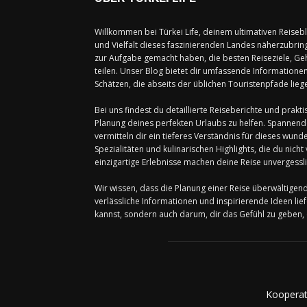
Willkommen bei Türkei Life, deinem ultimativen Reiseblog
und Vielfalt dieses faszinierenden Landes näherzubring
zur Aufgabe gemacht haben, die besten Reiseziele, Geh
teilen. Unser Blog bietet dir umfassende Information
Schätzen, die abseits der üblichen Touristenpfade lieg
Bei uns findest du detaillierte Reiseberichte und prakt
Planung deines perfekten Urlaubs zu helfen. Spannende 
vermitteln dir ein tieferes Verständnis für dieses wu
Spezialitäten und kulinarischen Highlights, die du nich
einzigartige Erlebnisse machen deine Reise unvergessli
Wir wissen, dass die Planung einer Reise überwältigend
verlässliche Informationen und inspirierende Ideen liefe
kannst, sondern auch darum, dir das Gefühl zu geben, 
Kooperat