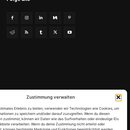
Zustimmung verwalten
optimales Erlebnis zu bieten, verwenden wir Technologien wie Cookies, um
mationen zu speichern und/oder darauf zuzugreifen. Wenn du diesen
n zustimmst, können wir Daten wie das Surfverhalten oder eindeutige IDs
ebsite verarbeiten. Wenn du deine Zustimmung nicht erteilst oder
htlinie (EU)
t, können bestimmte Merkmale und Funktionen beeinträchtigt werden.