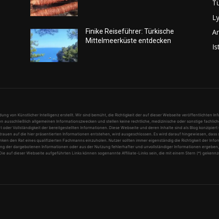
Tü
Ly
An
Finike Reiseführer: Türkische
Mittelmeerküste entdecken
Is
 von Künstlicher Intelligenz erstellt. Wir sind bemüht, die Richtigkeit der auf dieser Webseite veröffentlichten I
n ausschließlich allgemeinen Informationszwecken und stellen keine rechtliche, medizinische oder sonstige fachlic
 oder Vollständigkeit der bereitgestellten Informationen. Diese Webseite und deren Inhalte sind als Blog konzipiert
rtrauen auf die hier präsentierten Informationen entstehen, wird ausgeschlossen. Es wird darauf hingewiesen, dass
n den Rat eines qualifizierten Fachmanns einzuholen. Nutzer sollten immer eigenständig die Richtigkeit der Inform
ng der dargebotenen Informationen oder aus der Nutzung fehlerhafter und unvollständiger Informationen ergeben, si
t. Die auf dieser Webseite aufgeführten Links können sogenannte Affiliate-Links sein, die mit einem Stern (*) geken