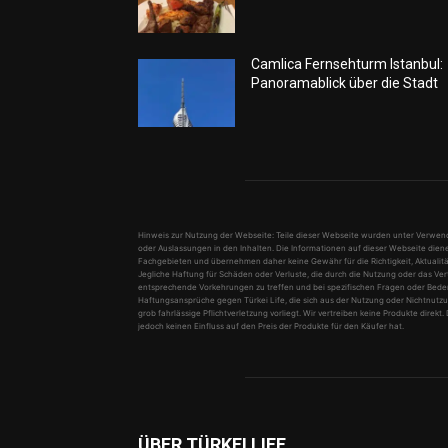
Camlica Fernsehturm Istanbul:
Panoramablick über die Stadt
Hinweis zur Nutzung der Webseite: Teile dieser Webseite wurden unter Verwendung
oder Auslassungen in den Inhalten. Die Informationen auf dieser Webseite diene
Fachgebieten und übernehmen daher keine Gewähr für die Richtigkeit, Aktualität
Jegliche Haftung für Schäden oder Verluste, die durch die Nutzung oder das Ve
entsprechende Vorkehrungen zu treffen und bei spezifischen Fragen oder Bedenke
Haftungsansprüche gegen Türkei Life, die sich aus der Nutzung oder Nichtnutzu
grob fahrlässige Pflichtverletzung vorliegt. Wir vertreiben keine Produkte direk
jedoch keinen Einfluss auf den Preis der Produkte für den Käufer hat.
ÜBER TÜRKEI LIFE