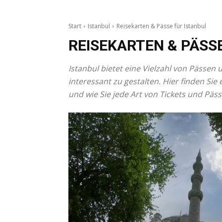
Start
Istanbul
Reisekarten & Pässe für Istanbul
REISEKARTEN & PÄSS
Istanbul bietet eine Vielzahl von Pässen
interessant zu gestalten. Hier finden Sie 
und wie Sie jede Art von Tickets und Pä