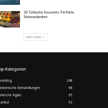
20 Türkische Souvenirs: Perfekte
Reiseandenken
Mehr laden
op-Kategorien
iseblog
248
edizinische Behandlungen
98
rkische Ägäis
95
tanbul
92