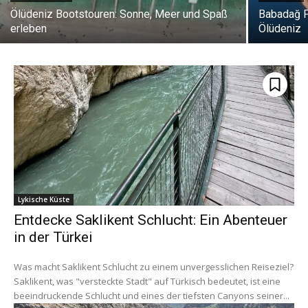
Ölüdeniz Bootstouren: Sonne, Meer und Spaß
Babadağ P
erleben
Ölüdeniz
Lykische Küste
Entdecke Saklikent Schlucht: Ein Abenteuer
in der Türkei
Was macht Saklikent Schlucht zu einem unvergesslichen Reiseziel?
Saklikent, was "versteckte Stadt" auf Türkisch bedeutet, ist eine
beeindruckende Schlucht und eines der tiefsten Canyons seiner...