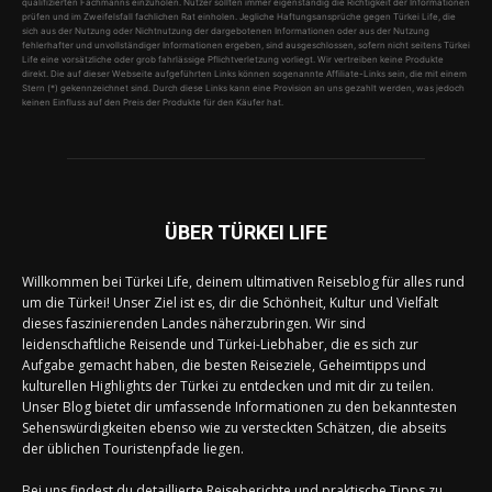
qualifizierten Fachmanns einzuholen. Nutzer sollten immer eigenständig die Richtigkeit der Informationen
prüfen und im Zweifelsfall fachlichen Rat einholen. Jegliche Haftungsansprüche gegen Türkei Life, die
sich aus der Nutzung oder Nichtnutzung der dargebotenen Informationen oder aus der Nutzung
fehlerhafter und unvollständiger Informationen ergeben, sind ausgeschlossen, sofern nicht seitens Türkei
Life eine vorsätzliche oder grob fahrlässige Pflichtverletzung vorliegt. Wir vertreiben keine Produkte
direkt. Die auf dieser Webseite aufgeführten Links können sogenannte Affiliate-Links sein, die mit einem
Stern (*) gekennzeichnet sind. Durch diese Links kann eine Provision an uns gezahlt werden, was jedoch
keinen Einfluss auf den Preis der Produkte für den Käufer hat.
ÜBER TÜRKEI LIFE
Willkommen bei Türkei Life, deinem ultimativen Reiseblog für alles rund
um die Türkei! Unser Ziel ist es, dir die Schönheit, Kultur und Vielfalt
dieses faszinierenden Landes näherzubringen. Wir sind
leidenschaftliche Reisende und Türkei-Liebhaber, die es sich zur
Aufgabe gemacht haben, die besten Reiseziele, Geheimtipps und
kulturellen Highlights der Türkei zu entdecken und mit dir zu teilen.
Unser Blog bietet dir umfassende Informationen zu den bekanntesten
Sehenswürdigkeiten ebenso wie zu versteckten Schätzen, die abseits
der üblichen Touristenpfade liegen.
Bei uns findest du detaillierte Reiseberichte und praktische Tipps zu