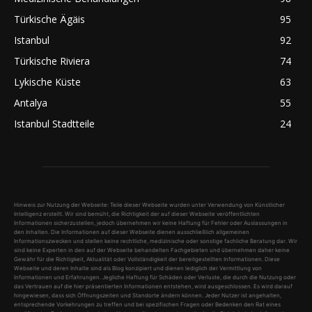
Türkische Ägäis
95
Istanbul
92
Türkische Riviera
74
Lykische Küste
63
Antalya
55
Istanbul Stadtteile
24
Hinweis zur Nutzung der Webseite: Teile dieser Webseite wurden unter Verwendung von Künstlicher
Intelligenz erstellt. Wir sind bemüht, die Richtigkeit der auf dieser Webseite veröffentlichten
Informationen sicherzustellen, jedoch übernehmen wir keine Haftung für Fehler oder Auslassungen in
den Inhalten. Die Informationen auf dieser Webseite dienen ausschließlich allgemeinen
Informationszwecken und stellen keine rechtliche, medizinische oder sonstige fachliche Beratung dar. Wir
sind keine Experten in den auf der Webseite behandelten Fachgebieten und übernehmen daher keine
Gewähr für die Richtigkeit, Aktualität oder Vollständigkeit der bereitgestellten Informationen. Diese
Webseite und deren Inhalte sind als Blog konzipiert und dienen lediglich der Vermittlung von
Informationen und Erfahrungen. Jegliche Haftung für Schäden oder Verluste, die durch die Nutzung oder
das Vertrauen auf die hier präsentierten Informationen entstehen, wird ausgeschlossen. Es wird darauf
hingewiesen, dass sich Öffnungszeiten und Standorte ändern können. Jeder Nutzer ist angehalten,
entsprechende Vorkehrungen zu treffen und bei spezifischen Fragen oder Bedenken den Rat eines