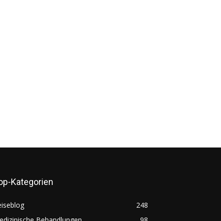
op-Kategorien
iseblog
248
edizinische Behandlungen
98