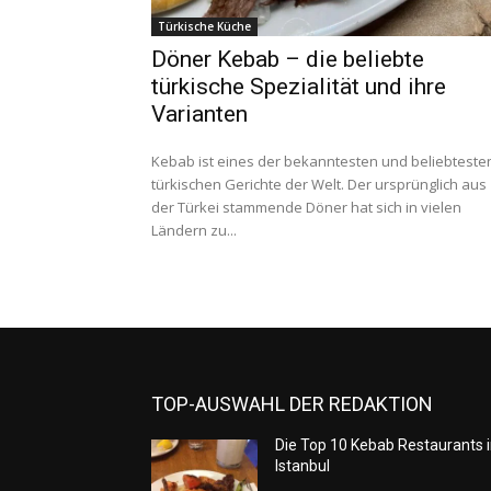
Türkische Küche
Döner Kebab – die beliebte
türkische Spezialität und ihre
Varianten
Kebab ist eines der bekanntesten und beliebteste
türkischen Gerichte der Welt. Der ursprünglich aus
der Türkei stammende Döner hat sich in vielen
Ländern zu...
TOP-AUSWAHL DER REDAKTION
Die Top 10 Kebab Restaurants 
Istanbul