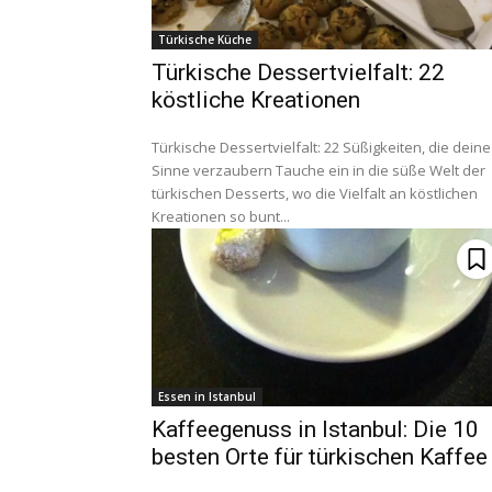
Türkische Küche
Türkische Dessertvielfalt: 22
köstliche Kreationen
Türkische Dessertvielfalt: 22 Süßigkeiten, die deine
Sinne verzaubern Tauche ein in die süße Welt der
türkischen Desserts, wo die Vielfalt an köstlichen
Kreationen so bunt...
Essen in Istanbul
Kaffeegenuss in Istanbul: Die 10
besten Orte für türkischen Kaffee