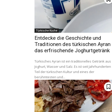
Türkische Küche
Entdecke die Geschichte und
Traditionen des türkischen Ayran
das erfrischende Joghurtgetränk
Türkisches Ayran ist ein traditionelles Getränk aus
Joghurt, Wasser und Salz. Es ist seit Jahrhunderten
Teil der türkischen Kultur und eines der
berühmtesten und...