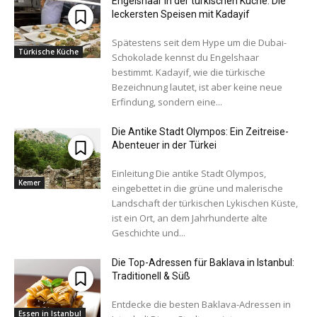
Engelshaar in der türkischen Küche: Die
leckersten Speisen mit Kadayif
Spätestens seit dem Hype um die Dubai-
Türkische Küche
Schokolade kennst du Engelshaar
bestimmt. Kadayif, wie die türkische
Bezeichnung lautet, ist aber keine neue
Erfindung, sondern eine...
Die Antike Stadt Olympos: Ein Zeitreise-
Abenteuer in der Türkei
Einleitung Die antike Stadt Olympos,
Kemer
eingebettet in die grüne und malerische
Landschaft der türkischen Lykischen Küste,
ist ein Ort, an dem Jahrhunderte alte
Geschichte und...
Die Top-Adressen für Baklava in Istanbul:
Traditionell & Süß
Entdecke die besten Baklava-Adressen in
Essen in Istanbul