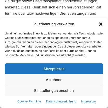
Chirurgie sowie Haartransplantationsdienstleistungen
anbietet. Diese Klinik hat sich einen hervorragenden Ruf
für ihre qualitativ hochwertigen Dienstleistungen und
erfahrenen Fachleute erworben. Hier sind einige Gründe,
Zustimmung verwalten
warum die Medigo Clinic eine beliebte Wahl für
ästhetische Behandlungen und Haartransplantationen ist:
Um dir ein optimales Erlebnis zu bieten, verwenden wir Technologien wie
Cookies, um Geräteinformationen zu speichern und/oder darauf
zuzugreifen. Wenn du diesen Technologien zustimmst, können wir Daten
Erfahrene Fachleute
: Die Klinik verfügt über
wie das Surfverhalten oder eindeutige IDs auf dieser Website verarbeiten.
erfahrene Ärzte und Chirurgen, die auf ästhetische
Wenn du deine Zustimmung nicht erteilst oder zurückziehst, können
bestimmte Merkmale und Funktionen beeinträchtigt werden.
Chirurgie und Haartransplantationen spezialisiert
sind.
Akzeptieren
Moderne Technologie
: Die Medigo Clinic verwendet
fortschrittliche Technologien und Geräte, um präzise
Ablehnen
und effektive Behandlungen durchzuführen.
Einstellungen ansehen
Individuelle Beratung
: Jeder Patient erhält eine
individuelle Beratung, um seine spezifischen
Cookie-Richtlinie
Datenschutzerklärung
Impressum
Bedürfnisse und Erwartungen zu berücksichtigen und