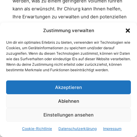
werden, was zu einem geringeren Volumen führen
kann als erwünscht. Ihr Chirurg kann Ihnen helfen,
Ihre Erwartungen zu verwalten und den potenziellen
Verlust an Volumen einzuschätzen.
Zustimmung verwalten
Nervenschäden und Taubheitsgefühl
: In seltenen
Um dir ein optimales Erlebnis zu bieten, verwenden wir Technologien wie
Fällen kann es zu Nervenschäden kommen, die zu
Cookies, um Geräteinformationen zu speichern und/oder darauf
Taubheit oder Verlust der Hautsensibilität führen
zuzugreifen. Wenn du diesen Technologien zustimmst, können wir Daten
können.
wie das Surfverhalten oder eindeutige IDs auf dieser Website verarbeiten.
Wenn du deine Zustimmung nicht erteilst oder zurückziehst, können
Anästhesierisiken
: Wie bei jeder Operation, die eine
bestimmte Merkmale und Funktionen beeinträchtigt werden.
Anästhesie erfordert, bestehen Risiken im
Zusammenhang mit der Narkose. Ihr Anästhesist wird
Akzeptieren
Ihre medizinische Vorgeschichte berücksichtigen und
Ablehnen
Maßnahmen ergreifen, um diese Risiken zu
minimieren.
Einstellungen ansehen
Lange Erholungszeit
: Die Erholung von einem BBL
kann einige Zeit dauern, und Einschränkungen beim
Cookie-Richtlinie
Datenschutzerklärung
Impressum