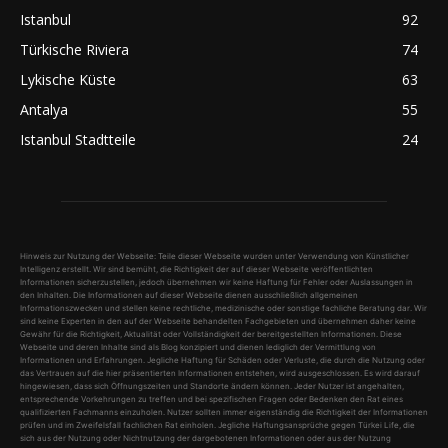
Istanbul
92
Türkische Riviera
74
Lykische Küste
63
Antalya
55
Istanbul Stadtteile
24
Hinweis zur Nutzung der Webseite: Teile dieser Webseite wurden unter Verwendung von Künstlicher
Intelligenz erstellt. Wir sind bemüht, die Richtigkeit der auf dieser Webseite veröffentlichten
Informationen sicherzustellen, jedoch übernehmen wir keine Haftung für Fehler oder Auslassungen in
den Inhalten. Die Informationen auf dieser Webseite dienen ausschließlich allgemeinen
Informationszwecken und stellen keine rechtliche, medizinische oder sonstige fachliche Beratung dar. Wir
sind keine Experten in den auf der Webseite behandelten Fachgebieten und übernehmen daher keine
Gewähr für die Richtigkeit, Aktualität oder Vollständigkeit der bereitgestellten Informationen. Diese
Webseite und deren Inhalte sind als Blog konzipiert und dienen lediglich der Vermittlung von
Informationen und Erfahrungen. Jegliche Haftung für Schäden oder Verluste, die durch die Nutzung oder
das Vertrauen auf die hier präsentierten Informationen entstehen, wird ausgeschlossen. Es wird darauf
hingewiesen, dass sich Öffnungszeiten und Standorte ändern können. Jeder Nutzer ist angehalten,
entsprechende Vorkehrungen zu treffen und bei spezifischen Fragen oder Bedenken den Rat eines
qualifizierten Fachmanns einzuholen. Nutzer sollten immer eigenständig die Richtigkeit der Informationen
prüfen und im Zweifelsfall fachlichen Rat einholen. Jegliche Haftungsansprüche gegen Türkei Life, die
sich aus der Nutzung oder Nichtnutzung der dargebotenen Informationen oder aus der Nutzung