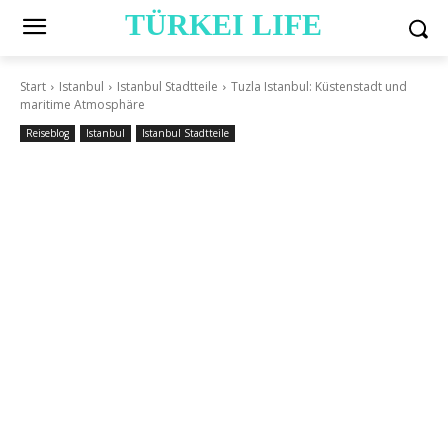
TÜRKEI LIFE
Start
Istanbul
Istanbul Stadtteile
Tuzla Istanbul: Küstenstadt und
maritime Atmosphäre
Reiseblog
Istanbul
Istanbul Stadtteile