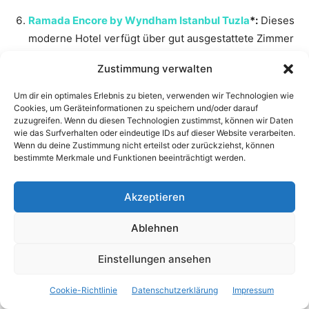
Ramada Encore by Wyndham Istanbul Tuzla
*:
Dieses
moderne Hotel verfügt über gut ausgestattete Zimmer
und bietet eine angenehme Umgebung für Geschäfts-
Zustimmung verwalten
und Freizeitreisende.
Um dir ein optimales Erlebnis zu bieten, verwenden wir Technologien wie
Cookies, um Geräteinformationen zu speichern und/oder darauf
Bitte beachte, dass die Verfügbarkeit von Hotels und die
zuzugreifen. Wenn du diesen Technologien zustimmst, können wir Daten
Preise je nach Jahreszeit und Nachfrage variieren
wie das Surfverhalten oder eindeutige IDs auf dieser Website verarbeiten.
können. Es ist ratsam, im Voraus zu buchen,
Wenn du deine Zustimmung nicht erteilst oder zurückziehst, können
bestimmte Merkmale und Funktionen beeinträchtigt werden.
insbesondere in der Hochsaison oder wenn es
besondere Ereignisse in der Gegend gibt. Wenn du mehr
Akzeptieren
Auswahl an Unterkünften wünschst, kannst du auch die
nahegelegenen Stadtteile in Betracht ziehen, da sie eine
Ablehnen
breitere Palette von Hotels und
Übernachtungsmöglichkeiten bieten.
Einstellungen ansehen
Cookie-Richtlinie
Datenschutzerklärung
Impressum
Tipps für den Besuch von Tuzla