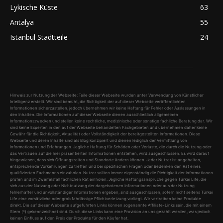
Lykische Küste
63
Antalya
55
Istanbul Stadtteile
24
Hinweis zur Nutzung der Webseite: Teile dieser Webseite wurden unter Verwendung von Künstlicher
Intelligenz erstellt. Wir sind bemüht, die Richtigkeit der auf dieser Webseite veröffentlichten
Informationen sicherzustellen, jedoch übernehmen wir keine Haftung für Fehler oder Auslassungen in
den Inhalten. Die Informationen auf dieser Webseite dienen ausschließlich allgemeinen
Informationszwecken und stellen keine rechtliche, medizinische oder sonstige fachliche Beratung dar. Wir
sind keine Experten in den auf der Webseite behandelten Fachgebieten und übernehmen daher keine
Gewähr für die Richtigkeit, Aktualität oder Vollständigkeit der bereitgestellten Informationen. Diese
Webseite und deren Inhalte sind als Blog konzipiert und dienen lediglich der Vermittlung von
Informationen und Erfahrungen. Jegliche Haftung für Schäden oder Verluste, die durch die Nutzung oder
das Vertrauen auf die hier präsentierten Informationen entstehen, wird ausgeschlossen. Es wird darauf
hingewiesen, dass sich Öffnungszeiten und Standorte ändern können. Jeder Nutzer ist angehalten,
entsprechende Vorkehrungen zu treffen und bei spezifischen Fragen oder Bedenken den Rat eines
qualifizierten Fachmanns einzuholen. Nutzer sollten immer eigenständig die Richtigkeit der Informationen
prüfen und im Zweifelsfall fachlichen Rat einholen. Jegliche Haftungsansprüche gegen Türkei Life, die
sich aus der Nutzung oder Nichtnutzung der dargebotenen Informationen oder aus der Nutzung
fehlerhafter und unvollständiger Informationen ergeben, sind ausgeschlossen, sofern nicht seitens Türkei
Life eine vorsätzliche oder grob fahrlässige Pflichtverletzung vorliegt. Wir vertreiben keine Produkte
direkt. Die auf dieser Webseite aufgeführten Links können sogenannte Affiliate-Links sein, die mit einem
Stern (*) gekennzeichnet sind. Durch diese Links kann eine Provision an uns gezahlt werden, was jedoch
keinen Einfluss auf den Preis der Produkte für den Käufer hat.