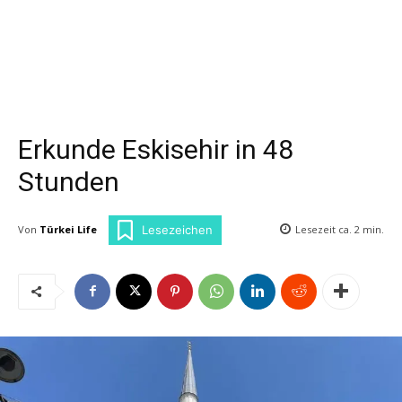
Erkunde Eskisehir in 48
Stunden
Von
Türkei Life
Lesezeit ca.
2
min.
Lesezeichen