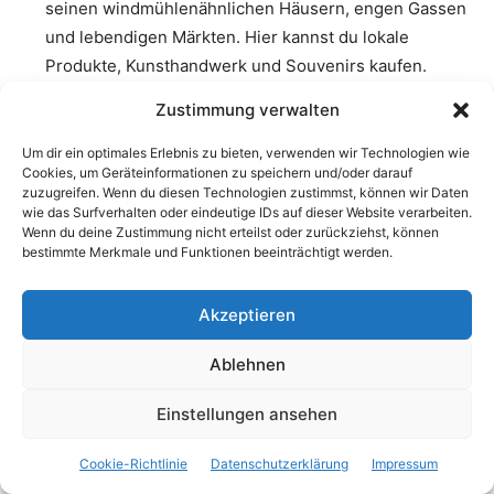
seinen windmühlenähnlichen Häusern, engen Gassen
und lebendigen Märkten. Hier kannst du lokale
Produkte, Kunsthandwerk und Souvenirs kaufen.
Strandvergnügen:
Entspanne an den zahlreichen
Zustimmung verwalten
Stränden von Cesme, darunter der Ilica Beach, Pasa
Um dir ein optimales Erlebnis zu bieten, verwenden wir Technologien wie
Limani Beach und der Cesme Burgstrand. Schwimme
Cookies, um Geräteinformationen zu speichern und/oder darauf
im kristallklaren Wasser oder baue Sandburgen am
zuzugreifen. Wenn du diesen Technologien zustimmst, können wir Daten
wie das Surfverhalten oder eindeutige IDs auf dieser Website verarbeiten.
Strand.
Wenn du deine Zustimmung nicht erteilst oder zurückziehst, können
bestimmte Merkmale und Funktionen beeinträchtigt werden.
Nachtleben:
Genieße das pulsierende Nachtleben von
Cesme in den Bars, Clubs und Restaurants entlang
Akzeptieren
der Küste. Cesme ist für sein lebendiges Nachtleben
bekannt, besonders im Sommer.
Ablehnen
Wandern und Natur:
Erkunde die umliegende Natur
Einstellungen ansehen
von Cesme, darunter die hügeligen Landschaften und
Wälder. Es gibt auch Wanderwege, die zu
Cookie-Richtlinie
Datenschutzerklärung
Impressum
beeindruckenden Aussichtspunkten führen.