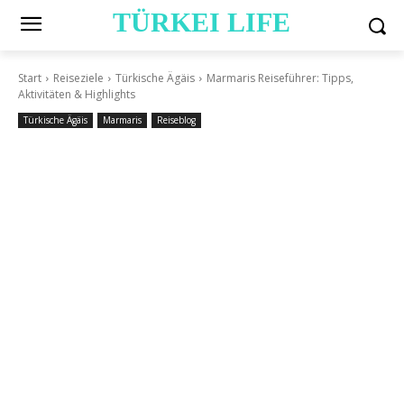
TÜRKEI LIFE
Start
Reiseziele
Türkische Ägäis
Marmaris Reiseführer: Tipps,
Aktivitäten & Highlights
Türkische Ägäis
Marmaris
Reiseblog