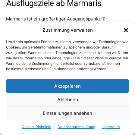
Ausflugsziele ab Marmaris
Marmaris ist ein großartiger Ausgangspunkt für
Tagesausflüge in die Umgebung, die eine Fülle von
Zustimmung verwalten
Sehenswürdigkeiten und Aktivitäten bieten. Hier sind
Um dir ein optimales Erlebnis zu bieten, verwenden wir Technologien wie
einige beliebte Ausflugsziele ab Marmaris:
Cookies, um Geräteinformationen zu speichern und/oder darauf
zuzugreifen. Wenn du diesen Technologien zustimmst, können wir Daten
Dalyan:
Dieses malerische Dorf am Dalyan-Fluss ist
wie das Surfverhalten oder eindeutige IDs auf dieser Website verarbeiten.
Wenn du deine Zustimmung nicht erteilst oder zurückziehst, können
bekannt für seine beeindruckenden Kalksteinfelsen
bestimmte Merkmale und Funktionen beeinträchtigt werden.
und die antiken Königsgräber. Du kannst eine
Bootstour machen, um die Schildkröten am Iztuzu-
Akzeptieren
Strand zu beobachten und ein entspannendes Bad in
den Thermalquellen von Dalyan zu nehmen.
Ablehnen
Pamukkale:
Etwa 3 bis 4 Stunden von Marmaris
Einstellungen ansehen
entfernt liegt Pamukkale, auch als „Baumwollschloss“
bekannt. Hier findest du beeindruckende
Cookie-Richtlinie
Datenschutzerklärung
Impressum
Kalksinterterrassen und antike römische Ruinen. Das