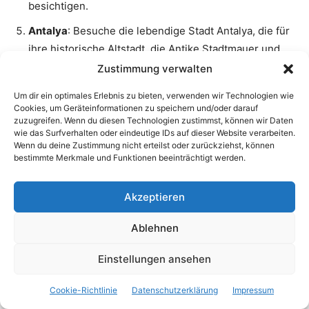
besichtigen.
Antalya
: Besuche die lebendige Stadt Antalya, die für
ihre historische Altstadt, die Antike Stadtmauer und
zahlreiche Sehenswürdigkeiten bekannt ist. Hier
Zustimmung verwalten
findest du auch ausgezeichnete Einkaufs- und
Um dir ein optimales Erlebnis zu bieten, verwenden wir Technologien wie
Restaurantmöglichkeiten.
Cookies, um Geräteinformationen zu speichern und/oder darauf
zuzugreifen. Wenn du diesen Technologien zustimmst, können wir Daten
Saklikent-Schlucht
: Diese beeindruckende Schlucht
wie das Surfverhalten oder eindeutige IDs auf dieser Website verarbeiten.
ist etwa 2 Stunden von Çıralı entfernt und bietet die
Wenn du deine Zustimmung nicht erteilst oder zurückziehst, können
bestimmte Merkmale und Funktionen beeinträchtigt werden.
Möglichkeit zum Wandern und Erkunden der
natürlichen Umgebung.
Akzeptieren
Chimera-Naturpark
: Erkunde den Chimera-Naturpark,
in dem sich der Yanartas-Flammenberg befindet. Hier
Ablehnen
kannst du das einzigartige Phänomen der brennenden
Einstellungen ansehen
Gase in den Felsen erleben.
Ceneviz Koyu (Genueser Bucht)
: Diese abgelegene
Cookie-Richtlinie
Datenschutzerklärung
Impressum
Bucht ist ein ruhiger Ort zum Schwimmen und