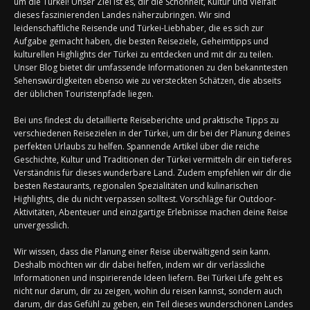
um die Türkei! Unser Ziel ist es, dir die Schönheit, Kultur und Vielfalt
dieses faszinierenden Landes näherzubringen. Wir sind
leidenschaftliche Reisende und Türkei-Liebhaber, die es sich zur
Aufgabe gemacht haben, die besten Reiseziele, Geheimtipps und
kulturellen Highlights der Türkei zu entdecken und mit dir zu teilen.
Unser Blog bietet dir umfassende Informationen zu den bekanntesten
Sehenswürdigkeiten ebenso wie zu versteckten Schätzen, die abseits
der üblichen Touristenpfade liegen.
Bei uns findest du detaillierte Reiseberichte und praktische Tipps zu
verschiedenen Reisezielen in der Türkei, um dir bei der Planung deines
perfekten Urlaubs zu helfen. Spannende Artikel über die reiche
Geschichte, Kultur und Traditionen der Türkei vermitteln dir ein tieferes
Verständnis für dieses wunderbare Land. Zudem empfehlen wir dir die
besten Restaurants, regionalen Spezialitäten und kulinarischen
Highlights, die du nicht verpassen solltest. Vorschläge für Outdoor-
Aktivitäten, Abenteuer und einzigartige Erlebnisse machen deine Reise
unvergesslich.
Wir wissen, dass die Planung einer Reise überwältigend sein kann.
Deshalb möchten wir dir dabei helfen, indem wir dir verlässliche
Informationen und inspirierende Ideen liefern. Bei Türkei Life geht es
nicht nur darum, dir zu zeigen, wohin du reisen kannst, sondern auch
darum, dir das Gefühl zu geben, ein Teil dieses wunderschönen Landes