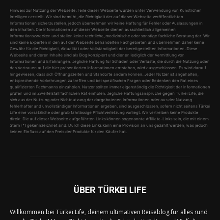
Hinweis zur Nutzung der Webseite: Teile dieser Webseite wurden unter Verwendung von Künstlicher
Intelligenz erstellt. Wir sind bemüht, die Richtigkeit der auf dieser Webseite veröffentlichten
Informationen sicherzustellen, jedoch übernehmen wir keine Haftung für Fehler oder Auslassungen in
den Inhalten. Die Informationen auf dieser Webseite dienen ausschließlich allgemeinen
Informationszwecken und stellen keine rechtliche, medizinische oder sonstige fachliche Beratung dar. Wir
sind keine Experten in den auf der Webseite behandelten Fachgebieten und übernehmen daher keine
Gewähr für die Richtigkeit, Aktualität oder Vollständigkeit der bereitgestellten Informationen. Diese
Webseite und deren Inhalte sind als Blog konzipiert und dienen lediglich der Vermittlung von
Informationen und Erfahrungen. Jegliche Haftung für Schäden oder Verluste, die durch die Nutzung oder
das Vertrauen auf die hier präsentierten Informationen entstehen, wird ausgeschlossen. Es wird darauf
hingewiesen, dass sich Öffnungszeiten und Standorte ändern können. Jeder Nutzer ist angehalten,
entsprechende Vorkehrungen zu treffen und bei spezifischen Fragen oder Bedenken den Rat eines
qualifizierten Fachmanns einzuholen. Nutzer sollten immer eigenständig die Richtigkeit der Informationen
prüfen und im Zweifelsfall fachlichen Rat einholen. Jegliche Haftungsansprüche gegen Türkei Life, die
sich aus der Nutzung oder Nichtnutzung der dargebotenen Informationen oder aus der Nutzung
fehlerhafter und unvollständiger Informationen ergeben, sind ausgeschlossen, sofern nicht seitens Türkei
Life eine vorsätzliche oder grob fahrlässige Pflichtverletzung vorliegt. Wir vertreiben keine Produkte
direkt. Die auf dieser Webseite aufgeführten Links können sogenannte Affiliate-Links sein, die mit einem
Stern (*) gekennzeichnet sind. Durch diese Links kann eine Provision an uns gezahlt werden, was jedoch
keinen Einfluss auf den Preis der Produkte für den Käufer hat.
ÜBER TÜRKEI LIFE
Willkommen bei Türkei Life, deinem ultimativen Reiseblog für alles rund