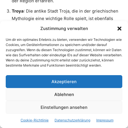
der Region erfahren.
Troya
: Die antike Stadt Troja, die in der griechischen
Mythologie eine wichtige Rolle spielt, ist ebenfalls
nicht weit von Altinoluk entfernt. Besuche die
Zustimmung verwalten
Ausgrabungsstätte und das Troja-Museum, um mehr
Um dir ein optimales Erlebnis zu bieten, verwenden wir Technologien wie
über diese faszinierende Geschichte zu erfahren.
Cookies, um Geräteinformationen zu speichern und/oder darauf
zuzugreifen. Wenn du diesen Technologien zustimmst, können wir Daten
Ayvalık
: Diese charmante Küstenstadt liegt in der
wie das Surfverhalten oder eindeutige IDs auf dieser Website verarbeiten.
Nähe von Altinoluk und ist bekannt für ihre
Wenn du deine Zustimmung nicht erteilst oder zurückziehst, können
traditionelle Architektur und ihre engen Gassen.
bestimmte Merkmale und Funktionen beeinträchtigt werden.
Schlendere durch die Stadt, besuche die Kirchen und
probiere die örtlichen Meeresfrüchtegerichte.
Akzeptieren
Kazdaglari Nationalpark
: Dieser Nationalpark
Ablehnen
erstreckt sich über die Ida-Berge (Kaz Dağı) und
bietet zahlreiche Wanderwege und atemberaubende
Einstellungen ansehen
Ausblicke. Erkunde die unberührte Natur und die
reiche Tierwelt.
Cookie-Richtlinie
Datenschutzerklärung
Impressum