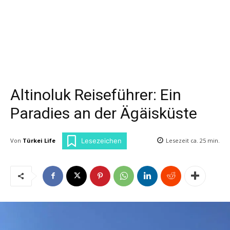
Altinoluk Reiseführer: Ein
Paradies an der Ägäisküste
Von
Türkei Life
Lesezeit ca.
25
min.
Lesezeichen