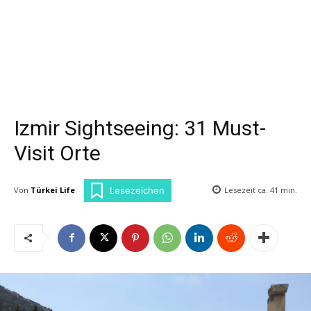
Izmir Sightseeing: 31 Must-
Visit Orte
Von
Türkei Life
Lesezeit ca.
41
min.
Lesezeichen