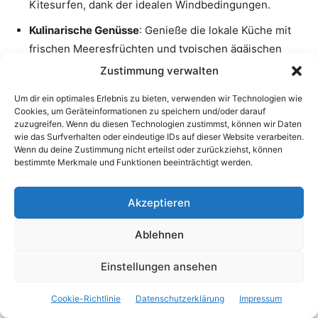
Kitesurfen, dank der idealen Windbedingungen.
Kulinarische Genüsse
: Genieße die lokale Küche mit
frischen Meeresfrüchten und typischen ägäischen
Gerichten in den zahlreichen Restaurants und Cafés.
Zustimmung verwalten
Alaçatı
: Ein Besuch des nahegelegenen, charmanten
Um dir ein optimales Erlebnis zu bieten, verwenden wir Technologien wie
Dorfes Alaçatı ist ein Muss. Bekannt für seine
Cookies, um Geräteinformationen zu speichern und/oder darauf
zuzugreifen. Wenn du diesen Technologien zustimmst, können wir Daten
Steinarchitektur, Windmühlen und lebhafte
wie das Surfverhalten oder eindeutige IDs auf dieser Website verarbeiten.
Atmosphäre, zieht es Besucher aus aller Welt an.
Wenn du deine Zustimmung nicht erteilst oder zurückziehst, können
bestimmte Merkmale und Funktionen beeinträchtigt werden.
Çeşme bietet eine perfekte Kombination aus Geschichte,
Akzeptieren
Natur und Kultur. Es ist der ideale Ort, um die Schönheit
der Ägäis zu erleben, sei es durch Entspannung am
Ablehnen
Strand, Erkundung historischer Stätten oder Genuss der
lokalen Gastronomie.
Einstellungen ansehen
Cookie-Richtlinie
Datenschutzerklärung
Impressum