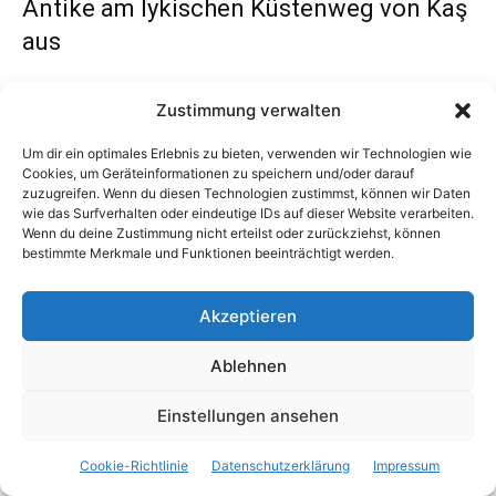
Antike am lykischen Küstenweg von Kaş
aus
Die antike Stadt Aperlai ist eine historische Stätte in der
Zustimmung verwalten
Nähe von Kaş, die faszinierende Einblicke in die
Vergangenheit der Region bietet. Hier sind einige
Um dir ein optimales Erlebnis zu bieten, verwenden wir Technologien wie
Cookies, um Geräteinformationen zu speichern und/oder darauf
Gründe, warum ein Besuch der antiken Stadt Aperlai ein
zuzugreifen. Wenn du diesen Technologien zustimmst, können wir Daten
lohnenswertes Erlebnis ist:
wie das Surfverhalten oder eindeutige IDs auf dieser Website verarbeiten.
Wenn du deine Zustimmung nicht erteilst oder zurückziehst, können
bestimmte Merkmale und Funktionen beeinträchtigt werden.
Historische Bedeutung
: Aperlai war eine antike Stadt
in Lykien und hat gut erhaltene Ruinen, darunter
Akzeptieren
Überreste von Gebäuden, Zisternen und Nekropolen.
Abgelegene Lage
: Die antike Stadt liegt in einer
Ablehnen
abgelegenen Bucht, die nur per Boot oder auf
Einstellungen ansehen
Wanderwegen erreicht werden kann, was sie zu
einem ruhigen und authentischen Reiseziel macht.
Cookie-Richtlinie
Datenschutzerklärung
Impressum
Natürliche Schönheit
: Die Umgebung von Aperlai ist