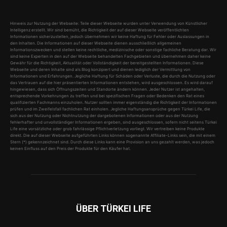
Hinweis zur Nutzung der Webseite: Teile dieser Webseite wurden unter Verwendung von Künstlicher
Intelligenz erstellt. Wir sind bemüht, die Richtigkeit der auf dieser Webseite veröffentlichten
Informationen sicherzustellen, jedoch übernehmen wir keine Haftung für Fehler oder Auslassungen in
den Inhalten. Die Informationen auf dieser Webseite dienen ausschließlich allgemeinen
Informationszwecken und stellen keine rechtliche, medizinische oder sonstige fachliche Beratung dar. Wir
sind keine Experten in den auf der Webseite behandelten Fachgebieten und übernehmen daher keine
Gewähr für die Richtigkeit, Aktualität oder Vollständigkeit der bereitgestellten Informationen. Diese
Webseite und deren Inhalte sind als Blog konzipiert und dienen lediglich der Vermittlung von
Informationen und Erfahrungen. Jegliche Haftung für Schäden oder Verluste, die durch die Nutzung oder
das Vertrauen auf die hier präsentierten Informationen entstehen, wird ausgeschlossen. Es wird darauf
hingewiesen, dass sich Öffnungszeiten und Standorte ändern können. Jeder Nutzer ist angehalten,
entsprechende Vorkehrungen zu treffen und bei spezifischen Fragen oder Bedenken den Rat eines
qualifizierten Fachmanns einzuholen. Nutzer sollten immer eigenständig die Richtigkeit der Informationen
prüfen und im Zweifelsfall fachlichen Rat einholen. Jegliche Haftungsansprüche gegen Türkei Life, die
sich aus der Nutzung oder Nichtnutzung der dargebotenen Informationen oder aus der Nutzung
fehlerhafter und unvollständiger Informationen ergeben, sind ausgeschlossen, sofern nicht seitens Türkei
Life eine vorsätzliche oder grob fahrlässige Pflichtverletzung vorliegt. Wir vertreiben keine Produkte
direkt. Die auf dieser Webseite aufgeführten Links können sogenannte Affiliate-Links sein, die mit einem
Stern (*) gekennzeichnet sind. Durch diese Links kann eine Provision an uns gezahlt werden, was jedoch
keinen Einfluss auf den Preis der Produkte für den Käufer hat.
ÜBER TÜRKEI LIFE