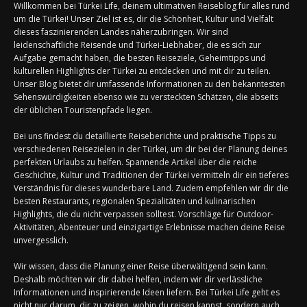
Willkommen bei Türkei Life, deinem ultimativen Reiseblog für alles rund
um die Türkei! Unser Ziel ist es, dir die Schönheit, Kultur und Vielfalt
dieses faszinierenden Landes näherzubringen. Wir sind
leidenschaftliche Reisende und Türkei-Liebhaber, die es sich zur
Aufgabe gemacht haben, die besten Reiseziele, Geheimtipps und
kulturellen Highlights der Türkei zu entdecken und mit dir zu teilen.
Unser Blog bietet dir umfassende Informationen zu den bekanntesten
Sehenswürdigkeiten ebenso wie zu versteckten Schätzen, die abseits
der üblichen Touristenpfade liegen.
Bei uns findest du detaillierte Reiseberichte und praktische Tipps zu
verschiedenen Reisezielen in der Türkei, um dir bei der Planung deines
perfekten Urlaubs zu helfen. Spannende Artikel über die reiche
Geschichte, Kultur und Traditionen der Türkei vermitteln dir ein tieferes
Verständnis für dieses wunderbare Land. Zudem empfehlen wir dir die
besten Restaurants, regionalen Spezialitäten und kulinarischen
Highlights, die du nicht verpassen solltest. Vorschläge für Outdoor-
Aktivitäten, Abenteuer und einzigartige Erlebnisse machen deine Reise
unvergesslich.
Wir wissen, dass die Planung einer Reise überwältigend sein kann.
Deshalb möchten wir dir dabei helfen, indem wir dir verlässliche
Informationen und inspirierende Ideen liefern. Bei Türkei Life geht es
nicht nur darum, dir zu zeigen, wohin du reisen kannst, sondern auch