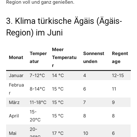
Region voll und ganz genießen.
3. Klima türkische Ägäis (Ägäis-
Region) im Juni
Meer
Temper
Sonnenst
Regent
Monat
Temperatu
atur
unden
age
r
Januar
7-12°C
14 °C
4
12-15
Februa
8-14°C
15 °C
6
11
r
März
11-18°C
15 °C
7
9
15-
April
15 °C
8
8
20°C
20-
Mai
17 °C
10
6