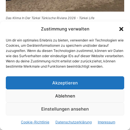
Das Klima In Der Türkei Türkische Riviera 2026 - Türkei Life
Zustimmung verwalten
Im Juni erwacht die türkische Riviera, auch bekannt als
die Türkisküste, zum Leben mit warmem Wetter und
Um dir ein optimales Erlebnis zu bieten, verwenden wir Technologien wie
beginnendem Sommertrubel. Dieses beliebte
Cookies, um Geräteinformationen zu speichern und/oder darauf
zuzugreifen. Wenn du diesen Technologien zustimmst, können wir Daten
Urlaubsziel, das sich entlang des Mittelmeers erstreckt,
wie das Surfverhalten oder eindeutige IDs auf dieser Website verarbeiten.
bietet ideale Bedingungen für Sonnenanbeter,
Wenn du deine Zustimmung nicht erteilst oder zurückziehst, können
bestimmte Merkmale und Funktionen beeinträchtigt werden.
Kulturliebhaber und Abenteuersuchende. Hier ist, was du
vom Klima an der türkischen Riviera im Juni erwarten
Akzeptieren
kannst:
Ablehnen
Temperaturen:
Einstellungen ansehen
Tag:
Die Tagestemperaturen sind warm und
angenehm, oft zwischen 25°C und 30°C. Die Wärme
Cookie-Richtlinie
Datenschutzerklärung
Impressum
ist perfekt für Strandtage, Wassersport und