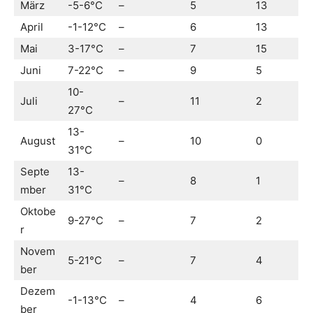
März
-5-6°C
–
5
13
April
-1-12°C
–
6
13
Mai
3-17°C
–
7
15
Juni
7-22°C
–
9
5
10-
Juli
–
11
2
27°C
13-
August
–
10
0
31°C
Septe
13-
–
8
1
mber
31°C
Oktobe
9-27°C
–
7
2
r
Novem
5-21°C
–
7
4
ber
Dezem
-1-13°C
–
4
6
ber