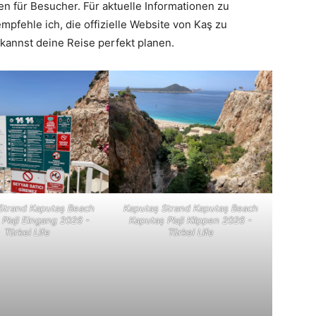
fen für Besucher. Für aktuelle Informationen zu
fehle ich, die offizielle Website von Kaş zu
 kannst deine Reise perfekt planen.
Strand Kaputaş Beach
Kaputaş Strand Kaputaş Beach
 Plaji Eingang 2026 -
Kaputaş Plaji Klippen 2026 -
Türkei Life
Türkei Life