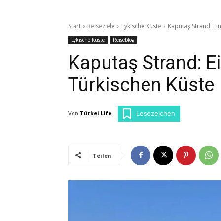
Start
Reiseziele
Lykische Küste
Kaputaş Strand: Ei
Lykische Küste
Reiseblog
Kaputaş Strand: E
Türkischen Küste
Von
Türkei Life
Lesezeichen
Teilen